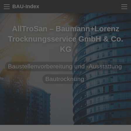
BAU-Index
AllTroSan – Baumann+Lorenz
Trocknungsservice GmbH & Co.
KG
Baustellenvorbereitung und -Ausstattung
Bautrocknung