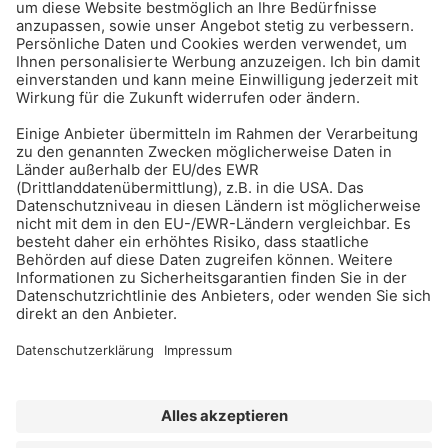
BAU-Index Newsletter
Erhalten Sie regelmäßig Benachrichtigungen zu den
neuesten Produktinnovationen einfach per Mail!
Zur Anmeldung
Meistgelesen:
Bauwerksabdichtung
Impressum
Bildrechte
Datenschutz
FORUM VERLAG HERKERT GMBH
AGB und Lizenzbedingungen
Abo kündigen
Widerrufsrecht für Verbraucher