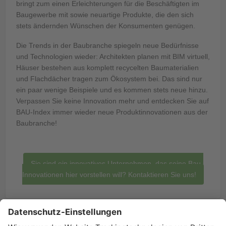
bringt zum einen Erleichterungen für die Beschäftigten im
Baugewerbe mit sowie neuartige Produkte, die den sich
stets ändernden Wünschen der Konsumenten genügen.
Die Trends in der Baubranche spiegeln neue Bedürfnisse
und Technologien wieder: Architekten planen mit BIM virtuell,
Häuser bestehen aus komplett recycelten Baumaterialien
und Flachdächer tragen zum Ökosystem bei. Das sind nur
ein paar wenige Beispiele und es kommen stets neue hinzu.
Verpassen Sie keine Innovation mehr und entdecken Sie auf
BAU-Index immer wieder neue Produktinnovationen aus der
Baubranche!
Sie sind ein innovatives Unternehmen, das seine Bau-
Innovationen hier vorstellen will? Kontaktieren Sie uns!