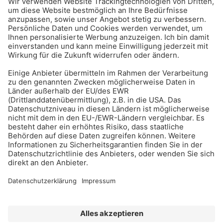
BAU-Index Newsletter
Erhalten Sie regelmäßig Benachrichtigungen zu den
neuesten Produktinnovationen einfach per Mail!
Zur Anmeldung
Meistgelesen:
Bauwerksabdichtung
Impressum
Bildrechte
Datenschutz
FORUM VERLAG HERKERT GMBH
AGB und Lizenzbedingungen
Abo kündigen
Widerrufsrecht für Verbraucher