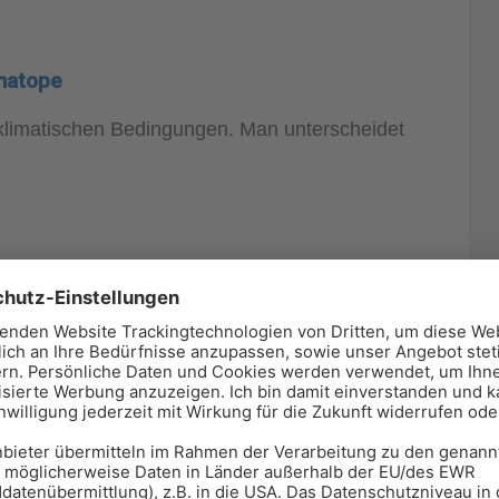
matope
oklimatischen Bedingungen. Man unterscheidet
 Luftleitbahnen zu lokalisieren.
le kleine Bereiche heraus, die sich in ihren
rscheiden. Für den Komfort der Menschen in
reichende Wahlmöglichkeiten wie z.B.
. Angesichts des Klimawandels und der damit