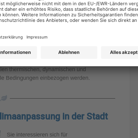
ewinnen Verschattung und Kühlung zunehmend
akarten
biete wie z.B. Städte oder Landkreise
icht an politisch festgelegten Stadtgrenzen.
alen thermischen, dynamischen und
nale Bedingungen einbezogen werden.
limaanpassung in der Stadt
Sie interessieren sich für