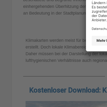
einhergehenden Überhitzung der Städte g
an Bedeutung in der Stadtplanung.
Klim
Klimakarten werden meist für bestimmte Ge
erstellt. Doch lokale Klimabereiche enden n
Daher müssen bei der Darstellung der lok
lufthygienischen Verhältnisse auch regio
Kostenloser Download: K