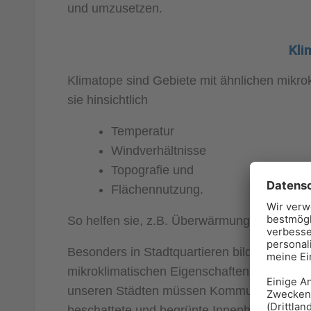
und umzusetzen.
Kli
Klimatope sind Gebiete mit ähnlichen mikr
sie hinsichtlich
Temperatur
Windverhältnisse
Topografie und
Flächennutzung.
So helfen sie, z.B. Überwärmungsräume oder
Besonders in Stadtquartieren bilden sich vie
mikroklimatischen Eigenschaften stark unte
unseren Städten müssen Kommunen auf aus
beschattete und begrünte Innenhöfe achten