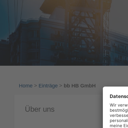
Home
>
Einträge
>
bb HB GmbH
Über uns