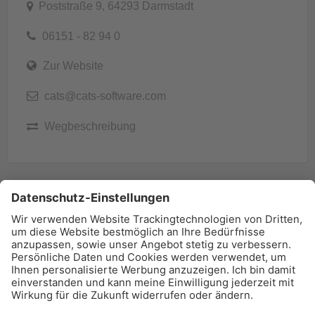
Poststraße 9, 64293 Darmstadt
06151 - 82 94 0
Zur Website
cats@cats-software.com
Wegbeschreibung
BAU-Index Newsletter
Erhalten Sie regelmäßig Benachrichtigungen zu den
neuesten Produktinnovationen einfach per Mail!