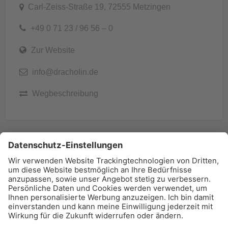
Carl-Zeiss-Straße 19, 72555 Metzingen
+49 0 71 23 / 96 56 – 0
Zur Website
info@dracholin.de
Wegbeschreibung
BAU-Index Newsletter
Erhalten Sie regelmäßig Benachrichtigungen zu den
neuesten Produktinnovationen einfach per Mail!