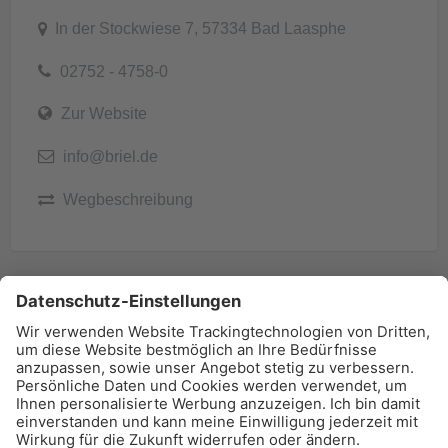
In der Stockwiese 7, 57334 Bad Laasphe
02752 - 4758-0
Zur Website
info@briel.de
Wegbeschreibung
BAU-Index Newsletter
Erhalten Sie regelmäßig Benachrichtigungen zu den