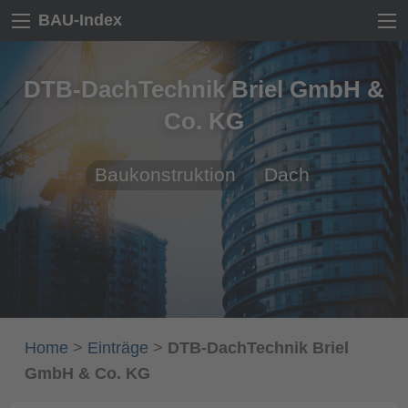
BAU-Index
DTB-DachTechnik Briel GmbH &
Co. KG
Baukonstruktion
Dach
Home
>
Einträge
>
DTB-DachTechnik Briel
GmbH & Co. KG