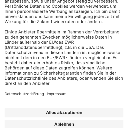
BAU-Index Newsletter
Erhalten Sie regelmäßig Benachrichtigungen zu den
neuesten Produktinnovationen einfach per Mail!
Zur Anmeldung
Meistgelesen:
Bauwerksabdichtung
Impressum
Bildrechte
Datenschutz
FORUM VERLAG HERKERT GMBH
AGB und Lizenzbedingungen
Abo kündigen
Widerrufsrecht für Verbraucher
Erklärung zur Barrierefreiheit