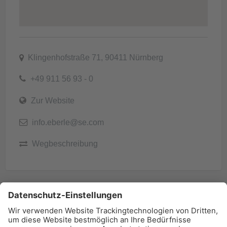
Klingenhofstraße 71, 90411 Nürnberg
+49 911 56 93 - 0
Zur Website
info.eberle@se.com
Wegbeschreibung