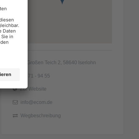
Am Großen Teich 2, 58640 Iserlohn
02371 - 94 55
Zur Website
info@ecom.de
Wegbeschreibung