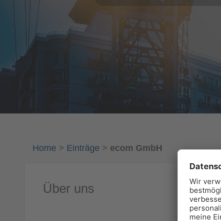
Home
>
Einträge
>
ecom GmbH
Über uns