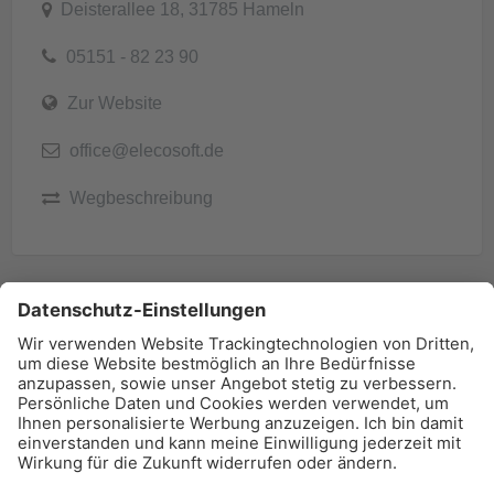
Deisterallee 18, 31785 Hameln
05151 - 82 23 90
Zur Website
office@elecosoft.de
Wegbeschreibung
BAU-Index Newsletter
Erhalten Sie regelmäßig Benachrichtigungen zu den
neuesten Produktinnovationen einfach per Mail!