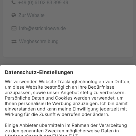
+49 (0) 6102 83 899 49
Zur Website
info@estrichloewe.de
Wegbeschreibung
BAU-Index Newsletter
Erhalten Sie regelmäßig Benachrichtigungen zu den
neuesten Produktinnovationen einfach per Mail!