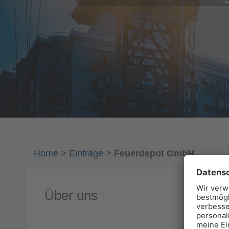
Home
>
Einträge
>
Feuerdepot GmbH
Über uns