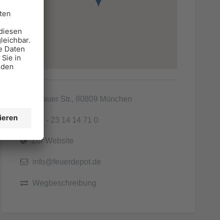
Birnauer Str., 80809 München
089 - 23 14 14 71 0
Zur Website
info@feuerdepot.de
Wegbeschreibung