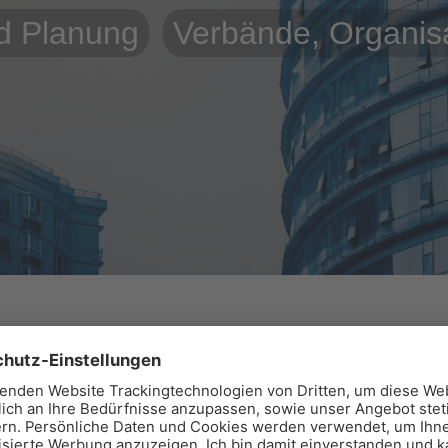
nd Planung
Verbände, Organis
rgiedienstleistung GmbH & Co. KG