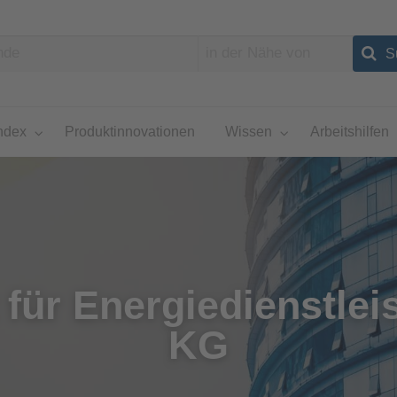
ndex
Produktinnovationen
Wissen
Arbeitshilfen
 für Energiedienstle
KG