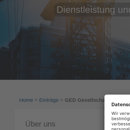
Dienstleistung u
Home
>
Einträge
>
GED Gesellschaft für Ene
Über uns