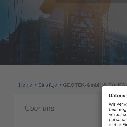
Home
>
Einträge
>
GEOTEK-GmbH & Co. KG
Über uns