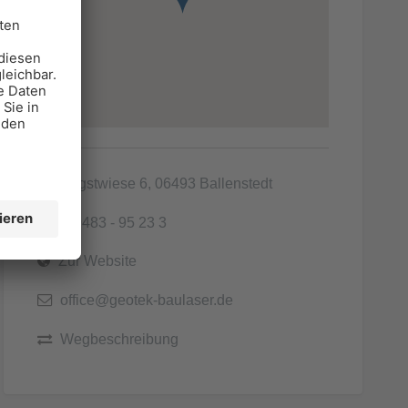
Pfingstwiese 6, 06493 Ballenstedt
039483 - 95 23 3
Zur Website
office@geotek-baulaser.de
Wegbeschreibung