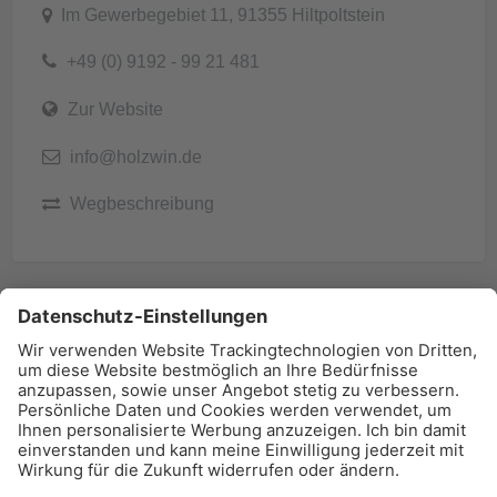
Im Gewerbegebiet 11, 91355 Hiltpoltstein
+49 (0) 9192 - 99 21 481
Zur Website
info@holzwin.de
Wegbeschreibung
BAU-Index Newsletter
Erhalten Sie regelmäßig Benachrichtigungen zu den
neuesten Produktinnovationen einfach per Mail!