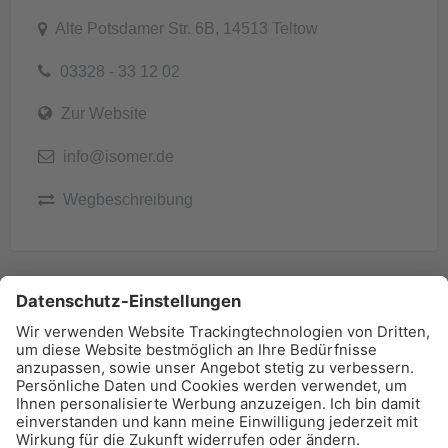
Alte Potsdamer Str. 6B, 14513 Teltow
03328 - 33 12 02
Zur Website
info@isomer.de
Wegbeschreibung
BAU-Index Newsletter
Erhalten Sie regelmäßig Benachrichtigungen zu den