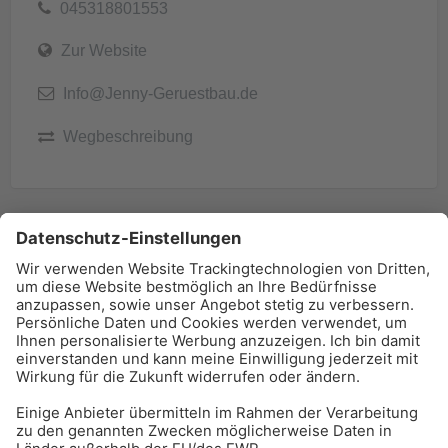
045318801553
Zur Website
Info@Jenny-Geruestbau.de
Wegbeschreibung
BAU-Index Newsletter
Erhalten Sie regelmäßig Benachrichtigungen zu den
neuesten Produktinnovationen einfach per Mail!