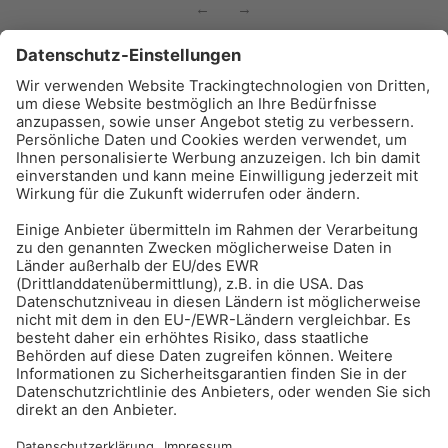
←
→
BAU-Index Newsletter
Erhalten Sie regelmäßig Benachrichtigungen zu den
neuesten Produktinnovationen einfach per Mail!
Zur Anmeldung
Meistgelesen:
Bauwerksabdichtung
Impressum
Bildrechte
Datenschutz