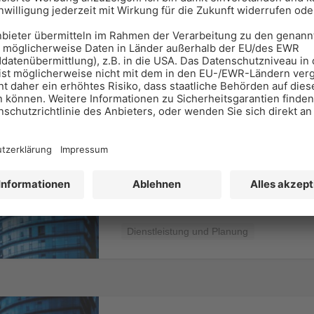
05468-925217
Gebäudereinigung
Atmoshaus AG – Haus 
Sempach Station, 6203 Neuenkirch
041 545 80 00
Dienstleistung und Planung