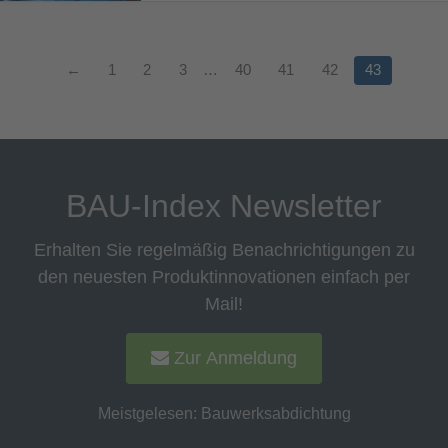
←
1
2
3
…
40
41
42
43
BAU-Index Newsletter
Erhalten Sie regelmäßig Benachrichtigungen zu
den neuesten Produktinnovationen einfach per
Mail!
Zur Anmeldung
Meistgelesen:
Bauwerksabdichtung