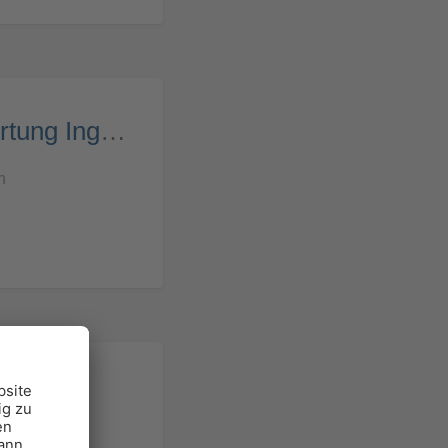
ABELS Immobilienbewertung Ingenieure | Sachverständige | Gutachter
h
sen