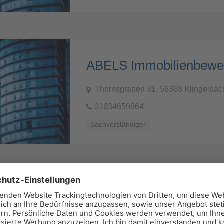
Thornsgraben 31, 56368 Klingelbac
01634659864
Sachverständiger
Trockeneiszeit.com
Hinter den Kämpen 2, 49594 Alfhau