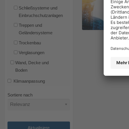
Schließsysteme und
Einbruchschutzanlagen
Treppen und
Geländersysteme
Trockenbau
Verglasungen
Wand, Decke und
Boden
Klimaanpassung
Sortiere nach