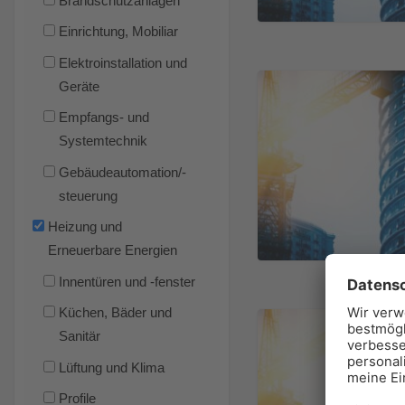
Brandschutzanlagen
Einrichtung, Mobiliar
Elektroinstallation und
Geräte
Empfangs- und
Systemtechnik
Gebäudeautomation/-
steuerung
Heizung und
Erneuerbare Energien
Innentüren und -fenster
Küchen, Bäder und
Sanitär
Lüftung und Klima
Profile