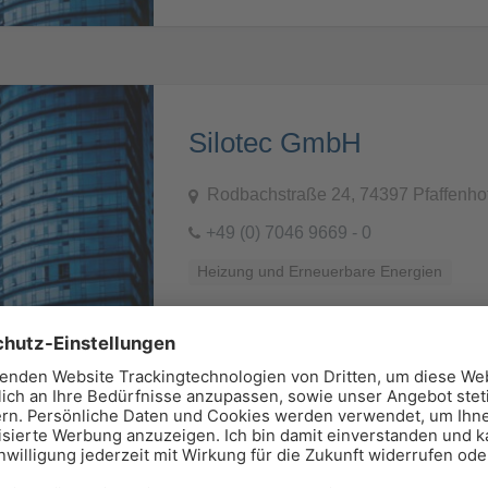
Silotec GmbH
Rodbachstraße 24, 74397 Pfaffenho
+49 (0) 7046 9669 - 0
Heizung und Erneuerbare Energien
Grundmühlenweg 3, 16278 Angerm