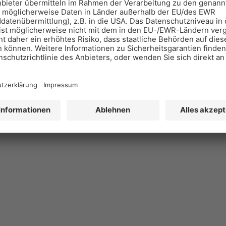
+49 3331 25 716 30
Heizung und Erneuerbare Energien
←
1
2
3
…
13
14
15
16