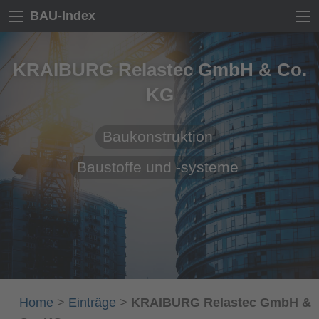
BAU-Index
KRAIBURG Relastec GmbH & Co.
KG
Baukonstruktion
Baustoffe und -systeme
Home
>
Einträge
>
KRAIBURG Relastec GmbH &