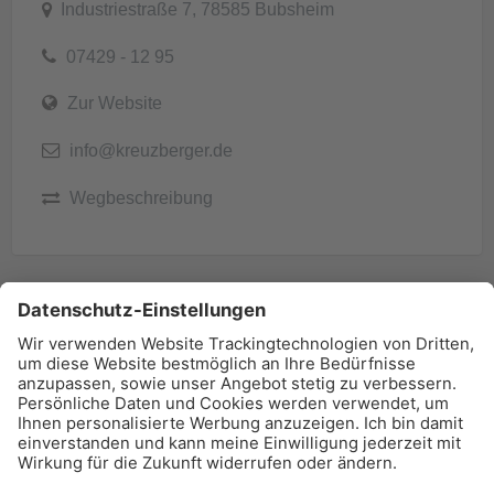
Industriestraße 7, 78585 Bubsheim
07429 - 12 95
Zur Website
info@kreuzberger.de
Wegbeschreibung
BAU-Index Newsletter
Erhalten Sie regelmäßig Benachrichtigungen zu den
neuesten Produktinnovationen einfach per Mail!