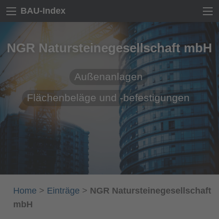
BAU-Index
NGR Natursteinegesellschaft mbH
Außenanlagen
Flächenbeläge und -befestigungen
Home
>
Einträge
>
NGR Natursteinegesellschaft
mbH