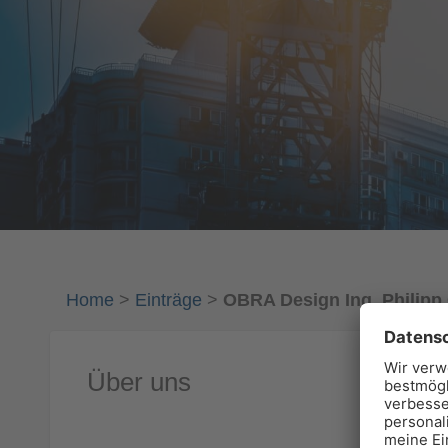
Home
>
Einträge
>
OBRA Design Ing. Phili
Über uns