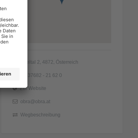
Satteltal 2, 4872, Österreich
00437682 - 21 62 0
Zur Website
obra@obra.at
Wegbeschreibung