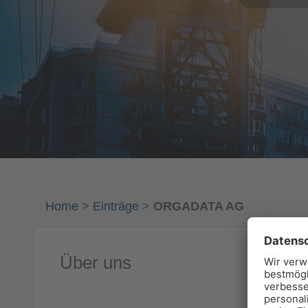
Home
>
Einträge
>
ORGADATA AG
Über uns