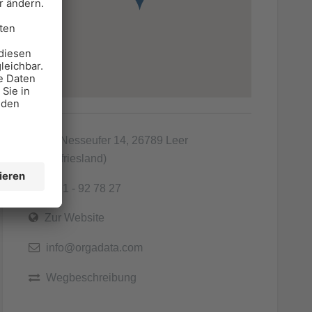
Am Nesseufer 14, 26789 Leer
(Ostfriesland)
0491 - 92 78 27
Zur Website
info@orgadata.com
Wegbeschreibung