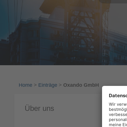
Home
>
Einträge
>
Oxando GmbH
Über uns