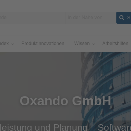
ndex
Produktinnovationen
Wissen
Arbeitshilfen
Oxando GmbH
leistung und Planung
Softwar