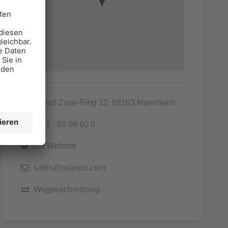
Konrad-Zuse-Ring 12, 68163 Mannheim
0621 - 86 08 60 0
Zur Website
sales@oxando.com
Wegbeschreibung