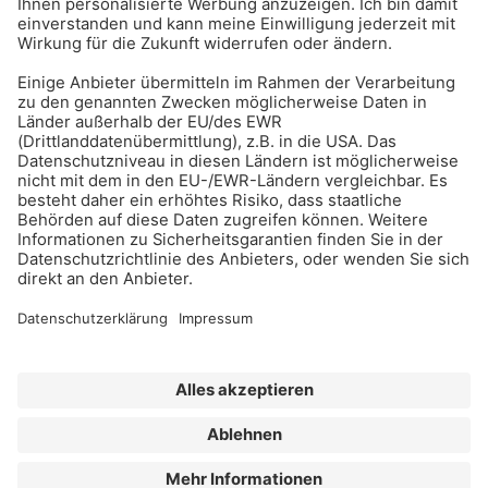
Erhalten Sie regelmäßig Benachrichtigungen zu den
neuesten Produktinnovationen einfach per Mail!
Zur Anmeldung
Meistgelesen:
Bauwerksabdichtung
Impressum
Bildrechte
Datenschutz
FORUM VERLAG HERKERT GMBH
AGB und Lizenzbedingungen
Abo kündigen
Widerrufsrecht für Verbraucher
Erklärung zur Barrierefreiheit
©
2026
BAU-Index
| All Rights Reserved