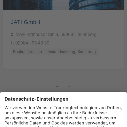
JATI GmbH
Merklinghauser Str. 8, 59969 Hallenberg
02984 - 93 49 30
Baukonstruktion
Instandsetzung, Sanierung
←
→
BAU-Index Newsletter