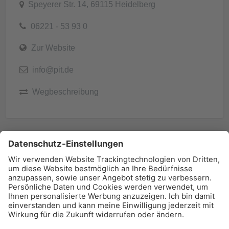
Speyerer Str. 14, 69115 Heidelberg
06221 - 53 93 0
Zur Website
info@pit.de
Wegbeschreibung
BAU-Index Newsletter
Erhalten Sie regelmäßig Benachrichtigungen zu den
neuesten Produktinnovationen einfach per Mail!