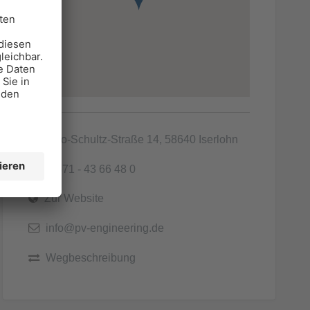
Hugo-Schultz-Straße 14, 58640 Iserlohn
02371 - 43 66 48 0
Zur Website
info@pv-engineering.de
Wegbeschreibung