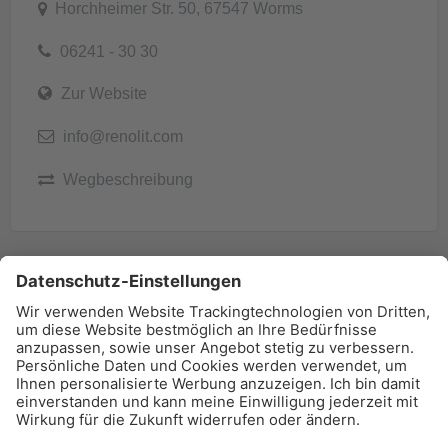
Horchheimer Str. 50, 67547 Worms
06241 - 30 30
Zur Website
info@renolit.com
Wegbeschreibung
BAU-Index Newsletter
Erhalten Sie regelmäßig Benachrichtigungen zu den
neuesten Produktinnovationen einfach per Mail!