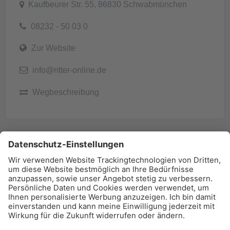
Kaufbeurer Str. 55, 86830 Schwabmünchen
08232 - 50 03 0
Zur Website
info@ritter-online.de
Wegbeschreibung
BAU-Index Newsletter
Erhalten Sie regelmäßig Benachrichtigungen zu den
neuesten Produktinnovationen einfach per Mail!