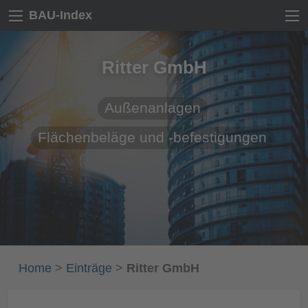
BAU-Index
Ritter GmbH
Außenanlagen
Flächenbeläge und -befestigungen
Home
>
Einträge
>
Ritter GmbH