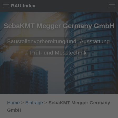
BAU-Index
SebaKMT Megger Germany GmbH
Baustellenvorbereitung und -Ausstattung
Prüf- und Messtechnik
Home
>
Einträge
>
SebaKMT Megger Germany
GmbH