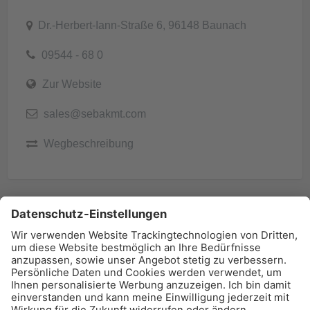
Dr.-Herbert-Iann-Straße 6, 96148 Baunach
09544 - 68 0
Zur Website
sales@sebakmt.com
Wegbeschreibung
BAU-Index Newsletter
Erhalten Sie regelmäßig Benachrichtigungen zu den