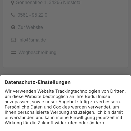
Sonnenallee 1, 34266 Niestetal
0561 - 95 22 0
Zur Website
info@sma.de
Wegbeschreibung
BAU-Index Newsletter
Erhalten Sie regelmäßig Benachrichtigungen zu den
neuesten Produktinnovationen einfach per Mail!