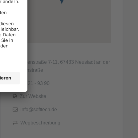
Lindenstraße 7-11, 67433 Neustadt an der
Weinstraße
06321 - 93 90
Zur Website
info@softtech.de
Wegbeschreibung