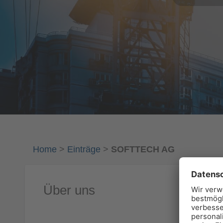
Home
>
Einträge
>
SOFTTECH AG
Über uns