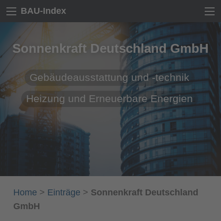
BAU-Index
Sonnenkraft Deutschland GmbH
Gebäudeausstattung und -technik
Heizung und Erneuerbare Energien
Home
>
Einträge
>
Sonnenkraft Deutschland
GmbH