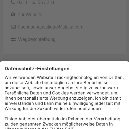
0211 - 63 55 32 18
Zur Website
flachdachausstiege@staka.com
Wegbeschreibung
BAU-Index Newsletter
Erhalten Sie regelmäßig Benachrichtigungen zu den
neuesten Produktinnovationen einfach per Mail!