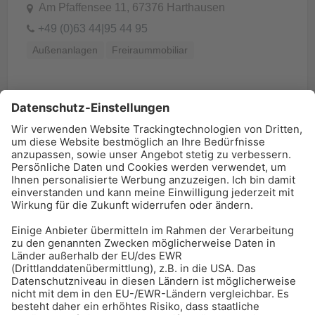
Am Pfaffensee 11, 67376 Harthausen
+49 (0)63 44|95 44 95
Außenanlagen
Freiraummobiliar
BAU-Index Newsletter
Erhalten Sie regelmäßig Benachrichtigungen zu den
neuesten Produktinnovationen einfach per Mail!
Zur Anmeldung
Meistgelesen:
Bauwerksabdichtung