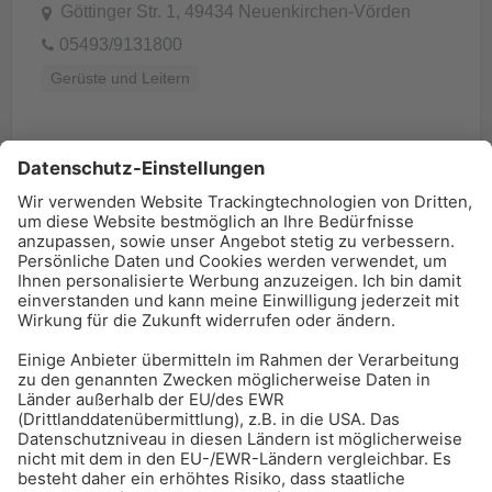
Göttinger Str. 1, 49434 Neuenkirchen-Vörden
05493/9131800
Gerüste und Leitern
BAU-Index Newsletter
Erhalten Sie regelmäßig Benachrichtigungen zu den
neuesten Produktinnovationen einfach per Mail!
Zur Anmeldung
Meistgelesen:
Bauwerksabdichtung