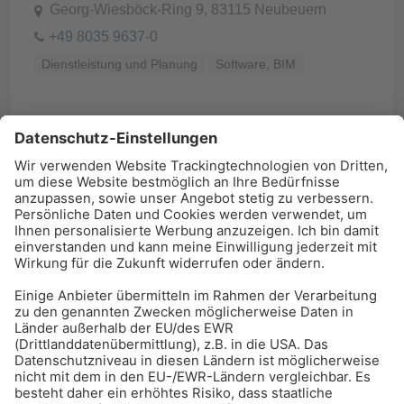
Georg-Wiesböck-Ring 9, 83115 Neubeuern
+49 8035 9637-0
Dienstleistung und Planung
Software, BIM
BAU-Index Newsletter
Erhalten Sie regelmäßig Benachrichtigungen zu den
neuesten Produktinnovationen einfach per Mail!
Zur Anmeldung
Meistgelesen:
Bauwerksabdichtung