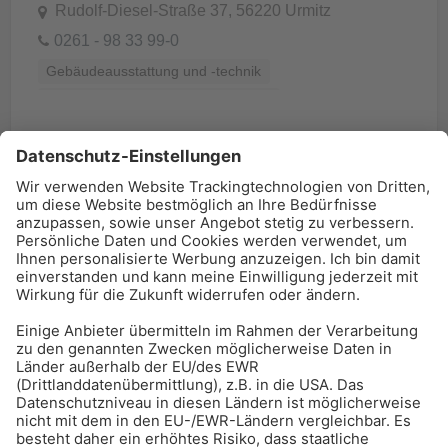
Rudolf-Diesel-Straße 37, 56220 Urmitz
0261 - 98 33 99-0
Gebäudeausstattung und -technik
Heizung und Erneuerbare Energien
BAU-Index Newsletter
Erhalten Sie regelmäßig Benachrichtigungen zu den
neuesten Produktinnovationen einfach per Mail!
Zur Anmeldung
Meistgelesen:
Bauwerksabdichtung