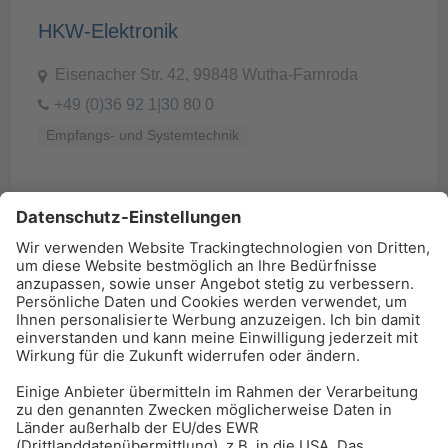
HKW-Elektronik
Eisenacher Str. 42, 99848 Wutha-Farnroda
+49 (0)36 92 1|30 80 0
Empfangs- und Systemtechnik
BAU-Index Newsletter
Erhalten Sie regelmäßig Benachrichtigungen zu den
neuesten Produktinnovationen einfach per Mail!
Zur Anmeldung