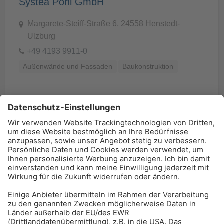
Systea Pohl GmbH
Margarete-Steiff-Straße 6, 24558 Henstedt-
Ulzburg
+49 4193 9911-0
Außenwände und Fassaden
Baukonstruktion
BAU-Index Newsletter
Erhalten Sie regelmäßig Benachrichtigungen zu den
neuesten Produktinnovationen einfach per Mail!
Zur Anmeldung