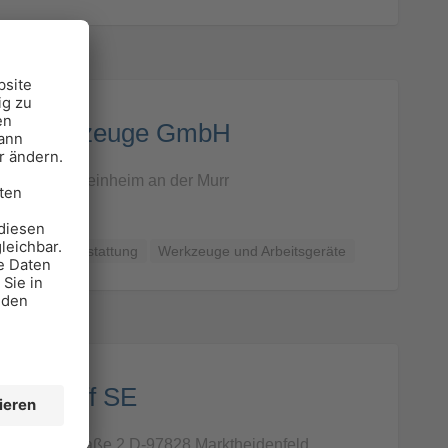
trowerkzeuge GmbH
15, 71711 Steinheim an der Murr
tung und -Ausstattung
Werkzeuge und Arbeitsgeräte
enkhoff SE
enkhoff-Straße 2 D-97828 Marktheidenfeld