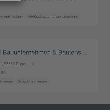
g und -technik
Gebäudeautomation/-steuerung
Jörg GmbH Bauunternehmen & Bautenschutz
1, 87653 Eggenthal
 94
 Planung
Schadensanierung