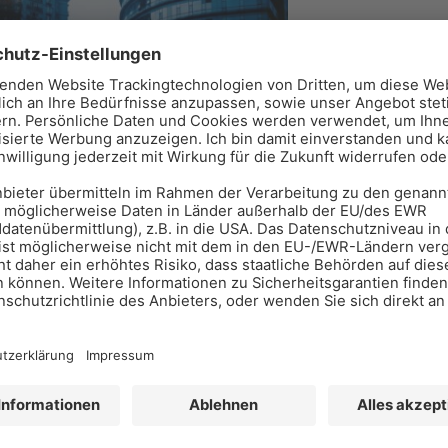
FLEX-Elek
Bahnhofstraße 
+49 7144 828-0
Baustellenvorberei
WAREMA R
Hans-Wilhelm-R