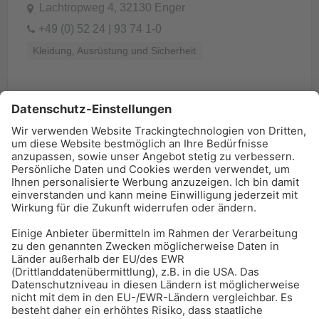
Lachtropweg 4, 32130 Enger
+49 (0) 52 24 | 93 74 1-0
Kleidung, Ausrüstung und Sicherheit
BAU-Index Newsletter
Erhalten Sie regelmäßig Benachrichtigungen zu den
neuesten Produktinnovationen einfach per Mail!
Zur Anmeldung
Meistgelesen:
Bauwerksabdichtung