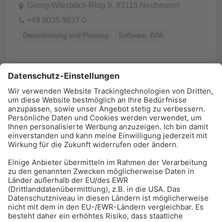
Georg-Wiesböck-Ring 9, 83115 Neubeuern
+49 8035 9637-0
Dienstleistung und Planung
Software, BIM
BAU-Index Newsletter
Erhalten Sie regelmäßig Benachrichtigungen zu den
neuesten Produktinnovationen einfach per Mail!
Zur Anmeldung
Meistgelesen:
Bauwerksabdichtung