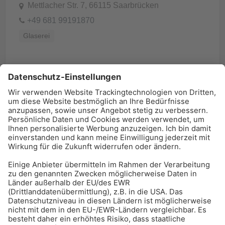
Mettlacher Str. 7, 66115 Saarbrücken
+49 681 99191870
Glaserei
BAU-Index Newsletter
Erhalten Sie regelmäßig Benachrichtigungen zu den
neuesten Produktinnovationen einfach per Mail!
Zur Anmeldung
Meistgelesen:
Bauwerksabdichtung