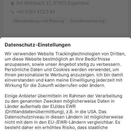
Am Mühlbach 11, 87653 Eggenthal
+49 (0)83 47|13 94
Dienstleistung und Planung
Schadensanierung
BAU-Index Newsletter
Erhalten Sie regelmäßig Benachrichtigungen zu den
neuesten Produktinnovationen einfach per Mail!
Zur Anmeldung
Meistgelesen:
Bauwerksabdichtung