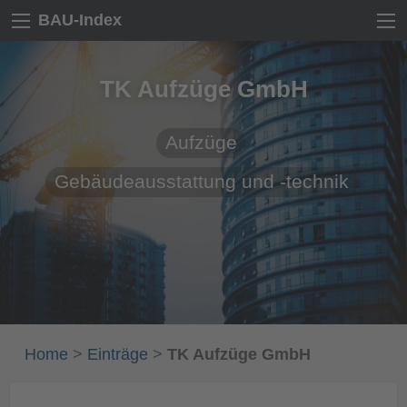
BAU-Index
TK Aufzüge GmbH
Aufzüge
Gebäudeausstattung und -technik
Home
>
Einträge
>
TK Aufzüge GmbH