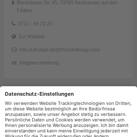
Bernhäuser Str. 45, 73765 Neuhausen auf den
Fildern
0711 - 65 22 20
Zur Website
info.aufzuege.de@thyssenkrupp.com
Wegbeschreibung
BAU-Index Newsletter
Erhalten Sie regelmäßig Benachrichtigungen zu den