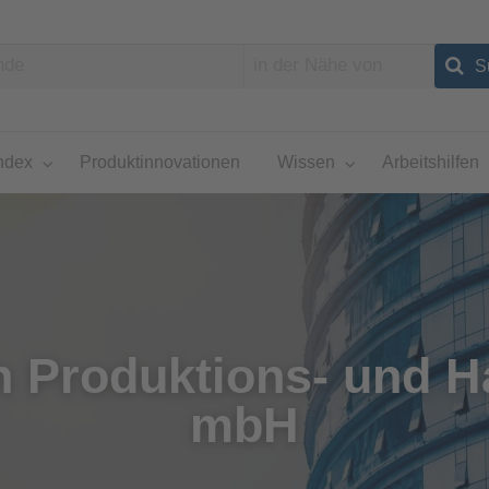
ndex
Produktinnovationen
Wissen
Arbeitshilfen
 Produktions- und H
mbH