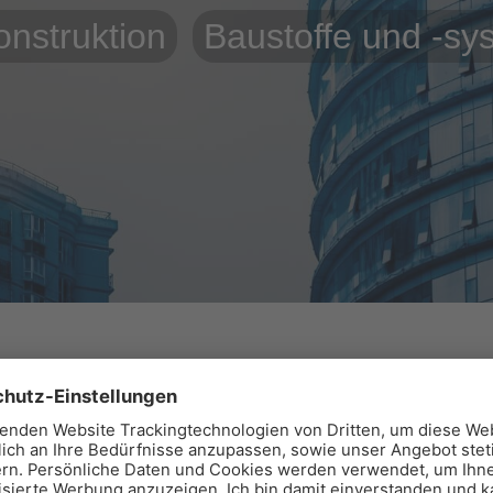
nstruktion
Baustoffe und -sy
tions- und Handelsgesellschaft mbH