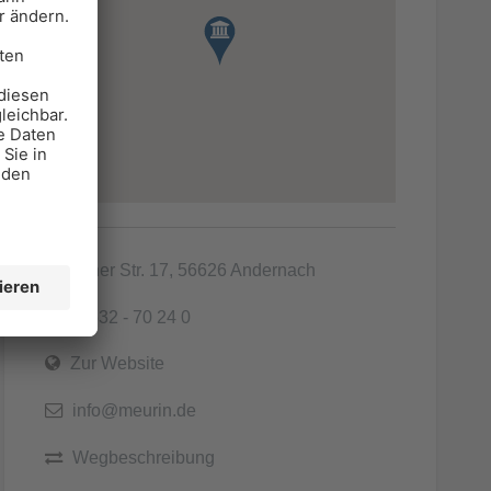
Kölner Str. 17, 56626 Andernach
02632 - 70 24 0
Zur Website
info@meurin.de
Wegbeschreibung