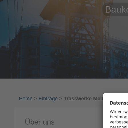
Bauko
Home
>
Einträge
>
Trasswerke Meurin Produk
Über uns