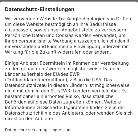
BAU-Index Newsletter
Erhalten Sie regelmäßig Benachrichtigungen zu den
neuesten Produktinnovationen einfach per Mail!
Zur Anmeldung
Meistgelesen:
Bauwerksabdichtung
Impressum
Bildrechte
Datenschutz
FORUM VERLAG HERKERT GMBH